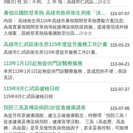
3個月) 性 別：不拘。 工 作 地：高雄市仁武區....
詳全文
暑假出國防登革熱 高雄市政府衛生局推「決戰境外」獎勵專案出國前領防蚊液、返國主動告知TOCC並篩檢送....
115-07-07
內容： 高雄衛生局115年高雄市暑假期間登革熱獎勵方案訊息:
為落實暑假期間登革熱等蚊媒傳染病防疫措施，盡速發現境外移
入個案，阻絕登革熱病毒擴散至社區....
詳全文
高雄市仁武區衛生所115年度提升服務工作計畫
115-03-23
高雄市仁武區衛生所115年度提升服務工作計畫。
113年1月1日起無提供門診醫療服務
113-04-21
本所113年1月1日起無提供門診醫療服務，造成您的不便，恭請
見諒。
115年8月仁武區健檢日程
115-07-27
115年8月仁武區健檢日程
預防三高及傳染病防治!促進健康講座
115-07-06
為提升民眾健康識能，建立正確健康觀念，特辦理「預防三高！
促進健康及傳染病預防」健康宣導活動。 三高（高血壓、高血
糖、高血脂）是常見慢性疾病危險因子，若未妥善控制，可能增