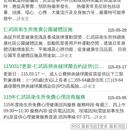
近期氣溫持續偏高，民眾從事戶外活動或長時間處於高溫環境
時，應提高警覺，預防熱傷害發生。 熱傷害常見症狀包括頭
暈、頭痛、噁心、心悸、大量流汗及全身無力等，嚴重時可能導
致中....
詳全文
仁武區衛生所推廣公園健體設施
115-05-29
為提升民眾健康意識及養成規律運動習慣，仁武區衛生所持續推
廣社區公園健體設施，鼓勵民眾善用戶外運動空間，透過日常身
體活動增進肌力、平衡感及心肺功能，促進健康生活品質。 目前
公園常見健體設施及用途如....
詳全文
1150317更新-仁武區肺炎鏈球菌合約診所(公告版)
115-03-17
更新日：115.03.17 一、成人公費肺炎鏈球菌疫苗提供以下三類
對象接種： (一)65歲(含)以上長者 (二)55-64歲原住民 (三)19-64
歲侵襲性肺炎鏈球菌感染症(IPD)高風險....
詳全文
115年仁武區衛生所免費心理諮商服務
115-03-05
115年度衛生所免費心理健康諮詢服務 服務時段:每週三、四上午
09:30〜11:30 服務内容:提供電話諮詢、現場諮詢(需提前事先預
約)及提供心理健康服務資源 諮詢專線:07-371....
詳全文
RSS 最新消息
更多 最新消息