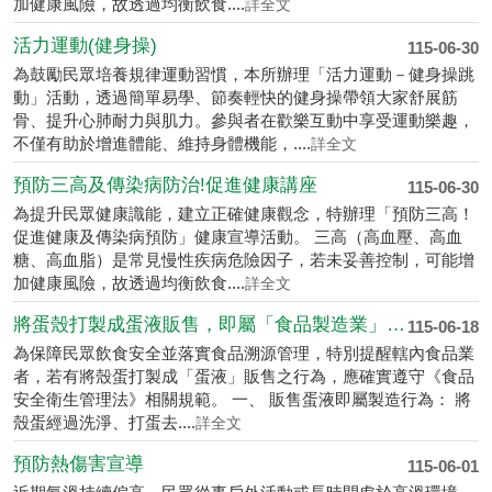
加健康風險，故透過均衡飲食....
詳全文
活力運動(健身操)
115-06-30
為鼓勵民眾培養規律運動習慣，本所辦理「活力運動－健身操跳
動」活動，透過簡單易學、節奏輕快的健身操帶領大家舒展筋
骨、提升心肺耐力與肌力。參與者在歡樂互動中享受運動樂趣，
不僅有助於增進體能、維持身體機能，....
詳全文
預防三高及傳染病防治!促進健康講座
115-06-30
為提升民眾健康識能，建立正確健康觀念，特辦理「預防三高！
促進健康及傳染病預防」健康宣導活動。 三高（高血壓、高血
糖、高血脂）是常見慢性疾病危險因子，若未妥善控制，可能增
加健康風險，故透過均衡飲食....
詳全文
將蛋殼打製成蛋液販售，即屬「食品製造業」，請業者依規完成登錄並投保產品責任險
115-06-18
為保障民眾飲食安全並落實食品溯源管理，特別提醒轄內食品業
者，若有將殼蛋打製成「蛋液」販售之行為，應確實遵守《食品
安全衛生管理法》相關規範。 一、 販售蛋液即屬製造行為： 將
殼蛋經過洗淨、打蛋去....
詳全文
預防熱傷害宣導
115-06-01