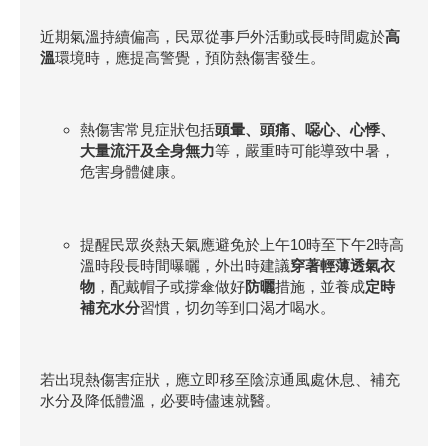
近期氣溫持續偏高，民眾從事戶外活動或長時間處於
高
溫
環境時，應提高警覺，預防熱傷害發生。
熱傷害常見症狀包括
頭暈、頭痛、噁心、心悸、
大量流汗及全身無力
等，嚴重時可能導致中暑，
危害身體健康。
提醒民眾炎熱天氣應避免於上午10時至下午2時高
溫時段長時間曝曬，外出時建議
穿著輕薄透氣衣
物
，配戴帽子或撐傘做好
防曬
措施，並養成
定時
補充水分
習慣，切勿等到口渴才喝水。
若出現熱傷害症狀，應立即移至陰涼通風處休息、補充
水分及降低體溫，必要時儘速就醫。